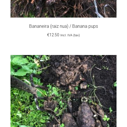
Bananeira (raiz nua) / Banana pups
€
12.50
Incl. IVA (tax)