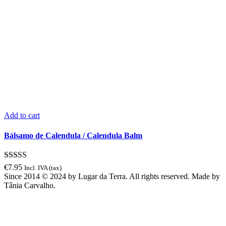
Add to cart
Bálsamo de Calendula / Calendula Balm
Rated
5.00
€
7.95
Incl. IVA (tax)
out of 5
Since 2014 © 2024 by Lugar da Terra. All rights reserved. Made by
Tânia Carvalho.