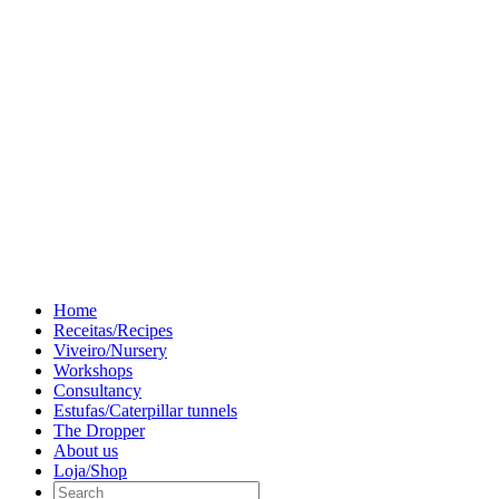
Home
Receitas/Recipes
Viveiro/Nursery
Workshops
Consultancy
Estufas/Caterpillar tunnels
The Dropper
About us
Loja/Shop