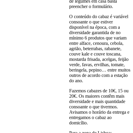
de legumes em casa basta
preencher o formulário.
O conteúdo do cabaz é variável
consoante o que estiver
disponível na época, com a
diversidade garantida de no
mínimo 6 produtos que variam
entre alface, cenoura, cebola,
agrião, beterrabas, rabanete,
couve kale e couve toscana,
mostarda frisada, acelgas, feijão
verde, favas, ervilhas, tomate,
beringela, pepino… entre muitos
outros de acordo com a estação
do ano.
Fazemos cabazes de 10€, 15 ou
20€. Os maiores contêm mais
diversidade e mais quantidade
consoante o que tivermos.
Avisamos o horário da entrega e
entregamos o cabaz ao
domicílio.
Para a zona de Lisboa: