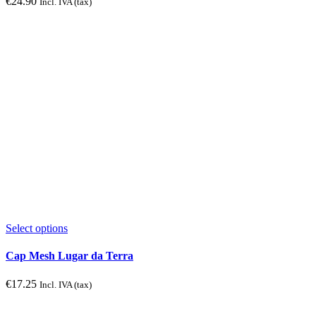
€
24.90
Incl. IVA (tax)
This
Select options
product
has
Cap Mesh Lugar da Terra
multiple
variants.
€
17.25
Incl. IVA (tax)
The
options