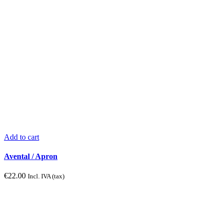
may
be
chosen
on
the
product
page
Add to cart
Avental / Apron
€
22.00
Incl. IVA (tax)